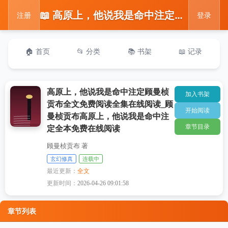
📖 高原上，他说我是命中注定顾曼桢贡布全文免费阅读全集在线阅读_顾曼桢贡布高原上，他说我是命中注定全本免费在线阅读
注册
登录
🏠 首页
📂 分类
📚 书架
📖 记录
高原上，他说我是命中注定顾曼桢
加入书架
贡布全文免费阅读全集在线阅读_顾
开始阅读
曼桢贡布高原上，他说我是命中注
章节目录
定全本免费在线阅读
顾曼桢贡布 著
玄幻修真
连载中
最近更新：
全文
更新时间：
2026-04-26 09:01:58
章节列表