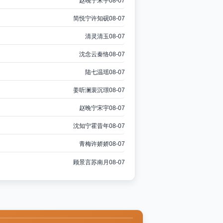
赵晚宁宋宇
08-07
简悦宁许知砚
08-07
清灵清玉
08-07
沈念云秦恪
08-07
陆七温瑶
08-07
姜听澜裴沉璟
08-07
赵晚宁宋宇
08-07
沈知宁霍昔年
08-07
青梅许娇娇
08-07
顾景言苏南月
08-07