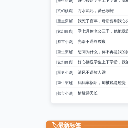
好心接送学生上下学后，我
[重生穿越]
万水流尽，爱已溺毙
[玄幻修真]
我死了百年，母后要剜我心
[重生穿越]
孕七月偷老公三千，他把我
[玄幻修真]
光暗不遇终裂痕
[都市小说]
想问为什么，你不再是我的
[重生穿越]
好心接送学生上下学后，我
[玄幻修真]
清风不语故人远
[军史小说]
妈妈车祸后，却被说是碰瓷
[重生穿越]
情散碧天长
[都市小说]
最新标签