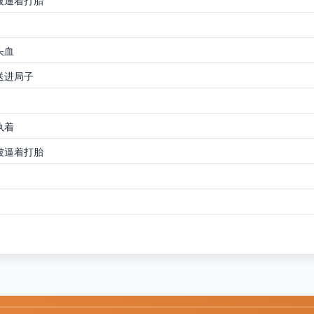
被逼着打胎
头血
送进局子
执着
被逼着打胎