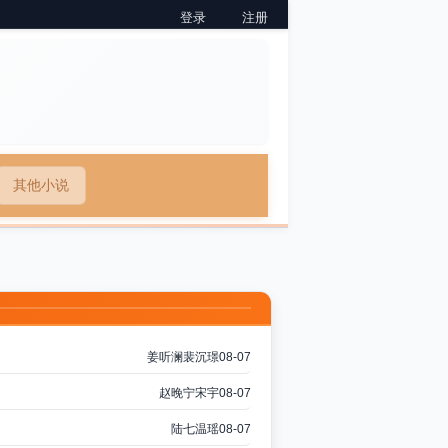
登录
注册
其他小说
姜听澜裴沉璟
08-07
赵晚宁宋宇
08-07
陆七温瑶
08-07