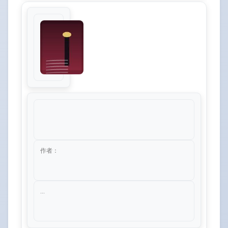
作者：
...