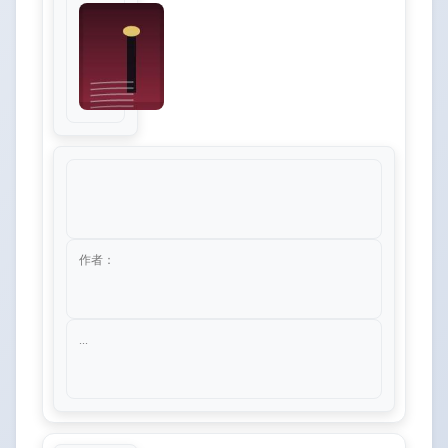
作者：
...