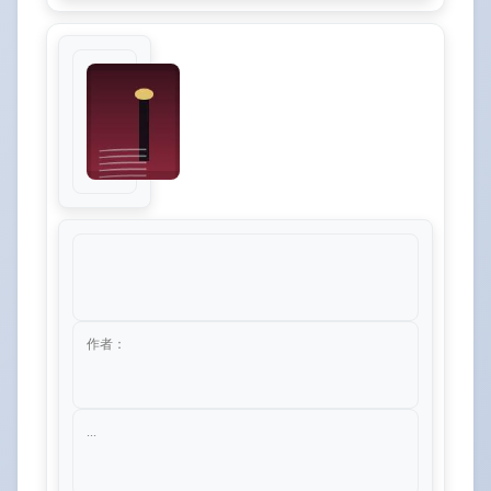
作者：
...