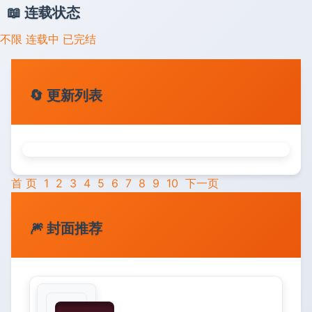
📖 连载状态
不限
连载中
已完结
🔄 更新列表
首 页
1
2
3
4
5
6
7
8
9
10
下一页
🎆 封面推荐