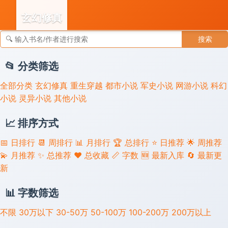
玄幻修真
搜索
👣 足迹
📂 分类筛选
全部分类
玄幻修真
重生穿越
都市小说
军史小说
网游小说
科幻
小说
灵异小说
其他小说
📈 排序方式
📅 日排行
📆 周排行
📊 月排行
🏆 总排行
⭐ 日推荐
🌟 周推荐
💫 月推荐
✨ 总推荐
❤️ 总收藏
📏 字数
🆕 最新入库
🔄 最新更
新
📊 字数筛选
不限
30万以下
30-50万
50-100万
100-200万
200万以上