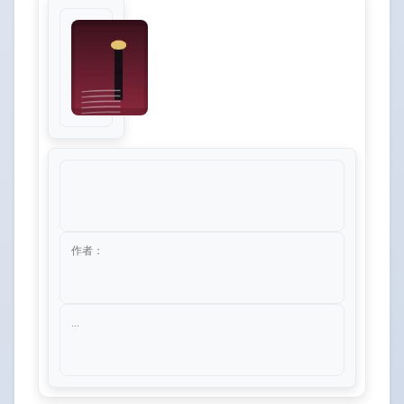
作者：
...