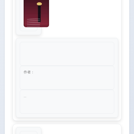
作者：
...