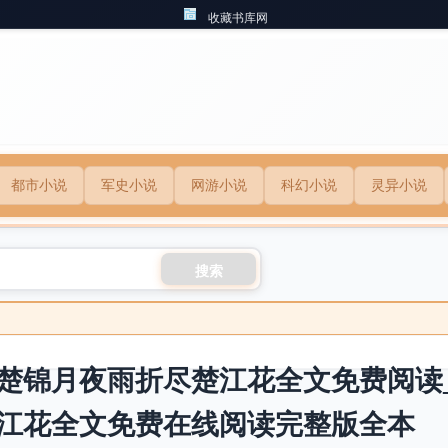
收藏书库网
都市小说
军史小说
网游小说
科幻小说
灵异小说
搜索
楚锦月夜雨折尽楚江花全文免费阅读
江花全文免费在线阅读完整版全本