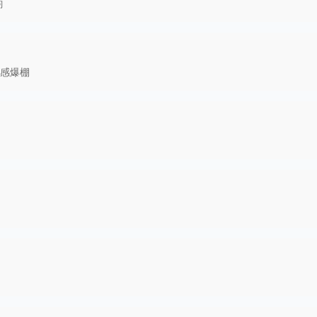
韵
感爆棚