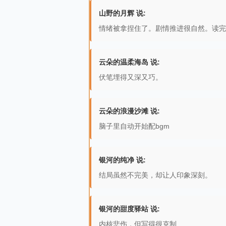
山野的月辉 说:
情绪被拿捏住了。剧情推进很自然。读完
云朵的温柔海岛 说:
伏笔埋得又深又巧。
云朵的浪漫沙滩 说:
脑子里自动开始配bgm
银河的纯净 说:
结局虽然不完美，却让人印象深刻。
银河的甜度驿站 说:
内核悲伤，但写得很克制