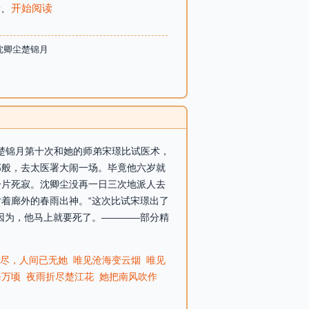
录
、
开始阅读
沈卿尘楚锦月
，楚锦月第十次和她的师弟宋璟比试医术，
那般，去太医署大闹一场。毕竟他六岁就
一片死寂。沈卿尘没再一日三次地派人去
着廊外的春雨出神。“这次比试宋璟出了
因为，他马上就要死了。————部分精
尽，人间已无她
唯见沧海变云烟
唯见
海万顷
夜雨折尽楚江花
她把南风吹作