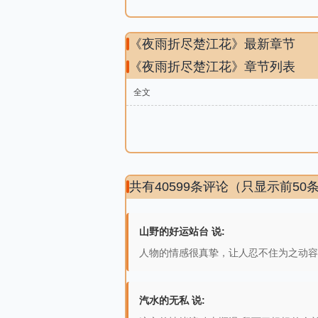
《夜雨折尽楚江花》最新章节
《夜雨折尽楚江花》章节列表
全文
共有40599条评论（只显示前50
山野的好运站台 说:
人物的情感很真挚，让人忍不住为之动容
汽水的无私 说: