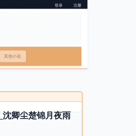
登录
注册
其他小说
_沈卿尘楚锦月夜雨