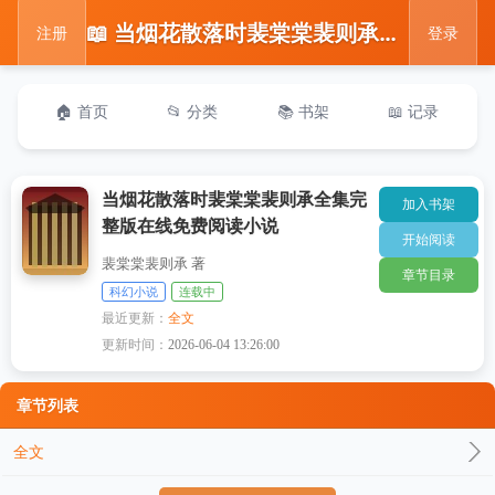
📖 当烟花散落时裴棠棠裴则承全集完整版在线免费阅读小说
注册
登录
🏠 首页
📂 分类
📚 书架
📖 记录
当烟花散落时裴棠棠裴则承全集完
加入书架
整版在线免费阅读小说
开始阅读
裴棠棠裴则承 著
章节目录
科幻小说
连载中
最近更新：
全文
更新时间：
2026-06-04 13:26:00
章节列表
全文