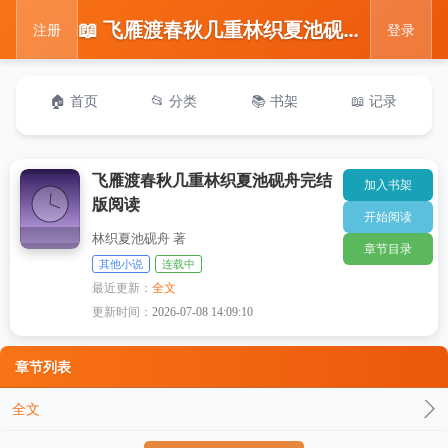
📖 飞雁渡春秋几重林织夏池砚舟完结版阅读
注册
登录
🏠 首页
📂 分类
📚 书架
📖 记录
飞雁渡春秋几重林织夏池砚舟完结
加入书架
版阅读
开始阅读
林织夏池砚舟 著
章节目录
其他小说
连载中
最近更新：
全文
更新时间：
2026-07-08 14:09:10
章节列表
全文