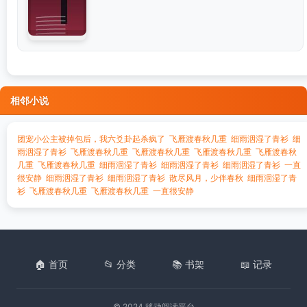
相邻小说
团宠小公主被掉包后，我六爻卦起杀疯了
飞雁渡春秋几重
细雨洇湿了青衫
细
雨洇湿了青衫
飞雁渡春秋几重
飞雁渡春秋几重
飞雁渡春秋几重
飞雁渡春秋
几重
飞雁渡春秋几重
细雨洇湿了青衫
细雨洇湿了青衫
细雨洇湿了青衫
一直
很安静
细雨洇湿了青衫
细雨洇湿了青衫
散尽风月，少伴春秋
细雨洇湿了青
衫
飞雁渡春秋几重
飞雁渡春秋几重
一直很安静
🏠 首页
📂 分类
📚 书架
📖 记录
© 2024 移动阅读平台