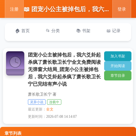
📖 团宠小公主被掉包后，我六爻卦起杀疯了萧长歌卫长宁全文免费阅读无弹窗大结局_团宠小公主被掉包后，我六爻卦起杀疯了萧长歌卫长宁已完结有声小说
注册
登录
🏠 首页
📂 分类
📚 书架
📖 记录
团宠小公主被掉包后，我六爻卦起
加入书架
杀疯了萧长歌卫长宁全文免费阅读
开始阅读
无弹窗大结局_团宠小公主被掉包
章节目录
后，我六爻卦起杀疯了萧长歌卫长
宁已完结有声小说
萧长歌卫长宁 著
灵异小说
连载中
最近更新：
全文
更新时间：
2026-07-08 14:14:07
章节列表