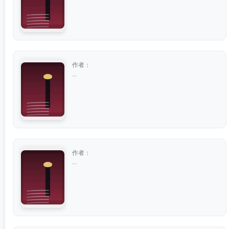
作者：
...
作者：
...