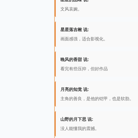
文风哀婉。
星星落吉楸 说:
画面感强，适合影视化。
晚风的香甜 说:
看完有些压抑，但好作品
月亮的知觉 说:
主角的善良，是他的铠甲，也是软肋。
山野的月下思 说:
没人能懂我的震撼。