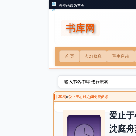
将本站设为首页
书库网
首 页
玄幻修真
重生穿越
书库网
»
爱止于心跳之间免费阅读
爱止于
沈庭舟