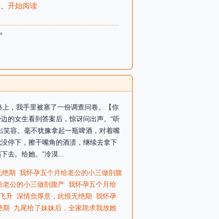
录
、
开始阅读
宁
的路上，我手里被塞了一份调查问卷。【你
边的女生看到答案后，惊讶问出声。“听
出笑容。毫不犹豫拿起一瓶啤酒，对着嘴
我没停下，擦干嘴角的酒渍，继续去拿下
。给她。”冷漠...
无绝期
我怀孕五个月给老公的小三做剖腹
给老公的小三做剖腹产
我怀孕五个月给
飞升
深情负厚意，此恨无绝期
我怀孕
绝期
九尾给了妹妹后，全家跪求我放她