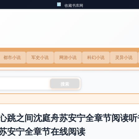
收藏书库网
都市小说
军史小说
网游小说
科幻小说
灵异小说
搜索
心跳之间沈庭舟苏安宁全章节阅读听
苏安宁全章节在线阅读