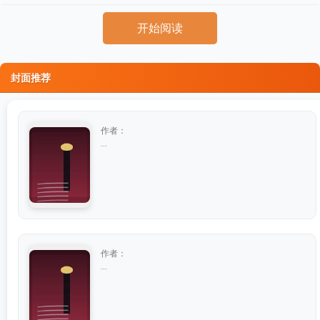
开始阅读
封面推荐
作者：
...
作者：
...