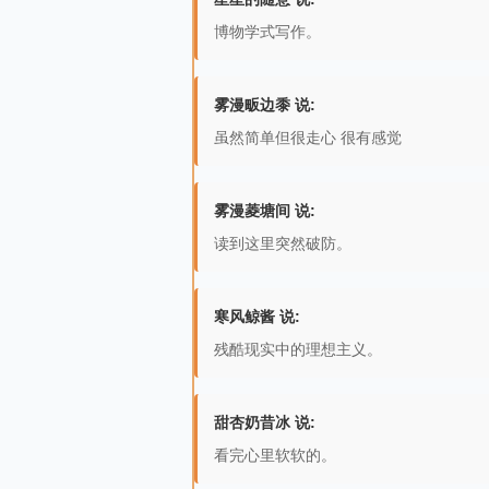
博物学式写作。
雾漫畈边黍 说:
虽然简单但很走心 很有感觉
雾漫菱塘间 说:
读到这里突然破防。
寒风鲸酱 说:
残酷现实中的理想主义。
甜杏奶昔冰 说:
看完心里软软的。