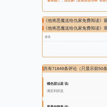
要离婚了，我在豪门发疯很合理啊
都讲
《他将恶魔送给仇家免费阅读》
《他将恶魔送给仇家免费阅读》
全文
共有71849条评论（只显示前50
橘色甜沚菽 说:
满足到叹息
星星的随意 说: