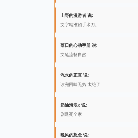
山野的漫游者 说:
文字精准如手术刀。
落日的心动手册 说:
文笔流畅自然
汽水的正直 说:
读完回味无穷 太绝了
奶油海浪x 说:
剧透死全家
晚风的想念 说: