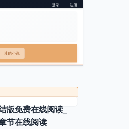
登录
注册
其他小说
结版免费在线阅读_
章节在线阅读