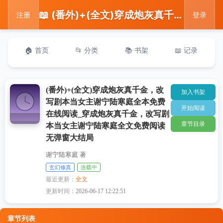
📖 (番外)+(全文)穿成炮灰真千金，改写剧本当女主谢宁陆寒庭全本免费在线阅读_穿成炮灰真千金，改写剧本当女主谢宁陆寒庭全文免费阅读无弹窗大结局
注册
登录
🏠 首页
📂 分类
📚 书架
📖 记录
(番外)+(全文)穿成炮灰真千金，改
加入书架
写剧本当女主谢宁陆寒庭全本免费
开始阅读
在线阅读_穿成炮灰真千金，改写剧
章节目录
本当女主谢宁陆寒庭全文免费阅读
无弹窗大结局
谢宁陆寒庭 著
玄幻修真
连载中
最近更新：
全文
更新时间：
2026-06-17 12:22:51
章节列表