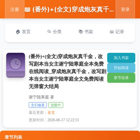
📖 (番外)+(全文)穿成炮灰真千金，改写剧本当女主谢宁陆寒庭全本免费在线阅读_穿成炮灰真千金，改写剧本当女主谢宁陆寒庭全文免费阅读无弹窗大结局
注册
登录
🏠 首页
📂 分类
📚 书架
📖 记录
(番外)+(全文)穿成炮灰真千金，改
加入书架
写剧本当女主谢宁陆寒庭全本免费
开始阅读
在线阅读_穿成炮灰真千金，改写剧
章节目录
本当女主谢宁陆寒庭全文免费阅读
无弹窗大结局
谢宁陆寒庭 著
玄幻修真
连载中
最近更新：
全文
更新时间：
2026-06-17 12:22:51
章节列表