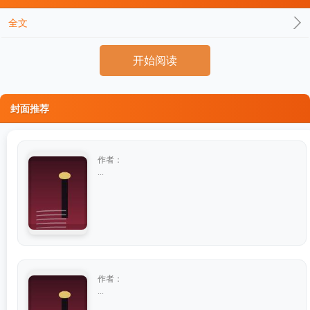
全文
开始阅读
封面推荐
作者：
...
作者：
...