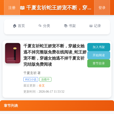
📖 千夏玄祈蛇王娇宠不断，穿越女她逃不掉完整版免费在线阅读_蛇王娇宠不断，穿越女她逃不掉千夏玄祈完结版免费阅读
注册
登录
🏠 首页
📂 分类
📚 书架
📖 记录
千夏玄祈蛇王娇宠不断，穿越女她
加入书架
逃不掉完整版免费在线阅读_蛇王娇
开始阅读
宠不断，穿越女她逃不掉千夏玄祈
章节目录
完结版免费阅读
千夏玄祈 著
科幻小说
连载中
最近更新：
全文
更新时间：
2026-06-17 11:53:52
章节列表