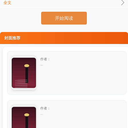
全文
开始阅读
封面推荐
作者：
...
作者：
...