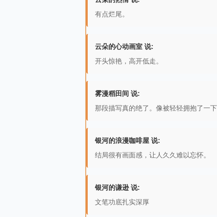
有点烂尾。
云朵的心动画室 说:
开头惊艳，高开低走。
雾漫稻田间 说:
那段描写真的绝了。像被轻轻拥抱了一下
银河的浪漫咖啡屋 说:
结局很有画面感，让人久久难以忘怀。
银河的谦逊 说:
文笔功底扎实深厚