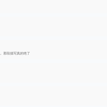
。那段描写真的绝了