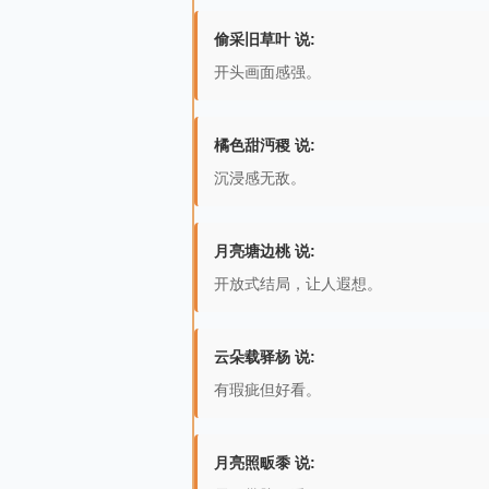
偷采旧草叶 说:
开头画面感强。
橘色甜沔稷 说:
沉浸感无敌。
月亮塘边桃 说:
开放式结局，让人遐想。
云朵载驿杨 说:
有瑕疵但好看。
月亮照畈黍 说: