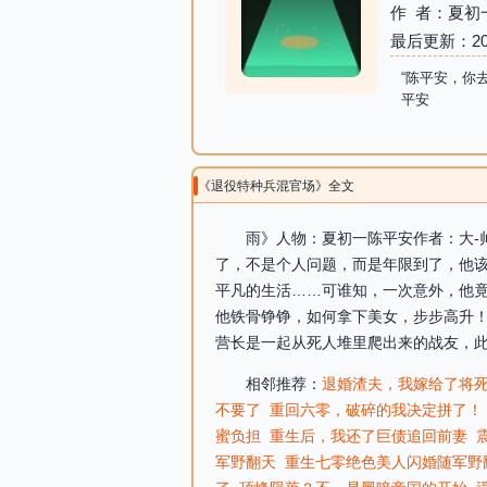
作 者：夏初
最后更新：2026-
“陈平安，你
平安
《退役特种兵混官场》全文
雨》人物：夏初一陈平安作者：大-
了，不是个人问题，而是年限到了，他
平凡的生活……可谁知，一次意外，他竟
他铁骨铮铮，如何拿下美女，步步高升！
营长是一起从死人堆里爬出来的战友，此
相邻推荐：
退婚渣夫，我嫁给了将
不要了
重回六零，破碎的我决定拼了！
蜜负担
重生后，我还了巨债追回前妻
军野翻天
重生七零绝色美人闪婚随军野