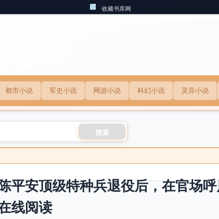
收藏书库网
都市小说
军史小说
网游小说
科幻小说
灵异小说
搜索
陈平安顶级特种兵退役后，在官场呼
在线阅读