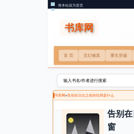
将本站设为首页
书库网
首 页
玄幻修真
重生穿越
书库网
»
告别在日出之前的结局是什么
告别在
窗