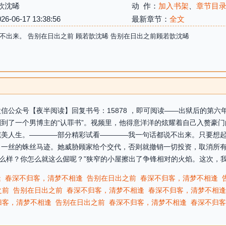
歆沈晞
动 作：
加入书架
、
章节目
06-17 13:38:56
最新章节：
全文
不出来。 告别在日出之前 顾若歆沈晞 告别在日出之前顾若歆沈晞
信公众号【夜半阅读】回复书号：15878 ，即可阅读——出狱后的第
到了一个男博主的“认罪书”。视频里，他得意洋洋的炫耀着自己入赘豪
完美人生。————部分精彩试看————我一句话都说不出来。只要想
一丝的蛛丝马迹。她威胁顾家给个交代，否则就撤销一切投资，取消所有
么样？你怎么就这么倔呢？”狭窄的小屋擦出了争锋相对的火焰。这次，我没
逢
春深不归客，清梦不相逢
告别在日出之前
春深不归客，清梦不相逢
之前
告别在日出之前
春深不归客，清梦不相逢
春深不归客，清梦不相逢
归客，清梦不相逢
告别在日出之前
春深不归客，清梦不相逢
春深不归客