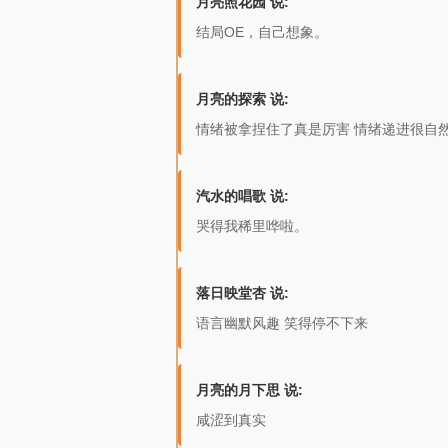
月亮照花园 说:
结局OE，自己想象。
月亮的探索 说:
情绪被拿捏住了真是厉害 情绪递进很自
汽水的唱歌 说:
哭得我稀里哗啦。
落日映堂杏 说:
语言幽默风趣 笑得停不下来
月亮的月下思 说:
咸涩到真实