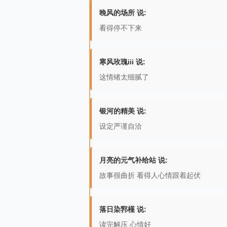
晚风的场所 说:
看得停不下来
寒风玫瑰iii 说:
这情绪太细腻了
银河的精美 说:
设定严谨自洽
月亮的元气补给站 说:
故事很曲折 看得人心情跟着起伏
落日染郛槿 说:
读完解压 心情好