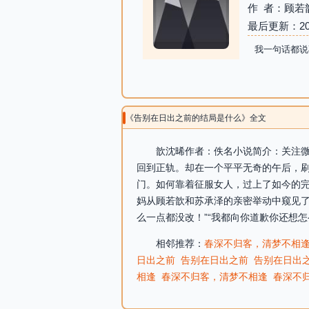
作 者：顾若
最后更新：2026-
我一句话都说
《告别在日出之前的结局是什么》全文
歆沈晞作者：佚名小说简介：关注微
回到正轨。却在一个平平无奇的午后，刷
门。如何靠着征服女人，过上了如今的
妈从顾若歆和苏承泽的亲密举动中窥见了
么一点都没改！”“我都向你道歉你还想怎
相邻推荐：
春深不归客，清梦不相
日出之前
告别在日出之前
告别在日出
相逢
春深不归客，清梦不相逢
春深不