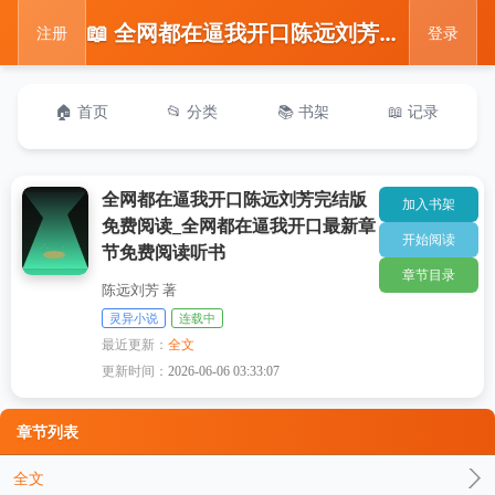
📖 全网都在逼我开口陈远刘芳完结版免费阅读_全网都在逼我开口最新章节免费阅读听书
注册
登录
🏠 首页
📂 分类
📚 书架
📖 记录
全网都在逼我开口陈远刘芳完结版
加入书架
免费阅读_全网都在逼我开口最新章
开始阅读
节免费阅读听书
章节目录
陈远刘芳 著
灵异小说
连载中
最近更新：
全文
更新时间：
2026-06-06 03:33:07
章节列表
全文