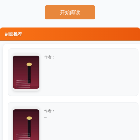
开始阅读
封面推荐
作者：
...
作者：
...