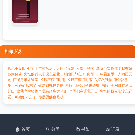
相邻小说
长风不渡旧时雨
十年霜落尽，人间已无她
云端下别离
拿我当实验体？我有超
多大佬爹
失忆的我依旧没忘记爱，可她们却忘了
向阳
十年霜落尽，人间已无
她
西楼月落未逢卿
长风不渡旧时雨
长风不渡旧时雨
失忆的我依旧没忘记
爱，可她们却忘了
你是恩赐也是劫
向阳
西楼月落未逢卿
向阳
全网都在逼我
开口
拿我当实验体？我有超多大佬爹
全网都在逼我开口
失忆的我依旧没忘记
爱，可她们却忘了
你是恩赐也是劫
🏠 首页
📂 分类
📚 书架
📖 记录