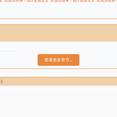
女
把我当替身？我才是真贵女
把我当替身？我才是真贵女
把我当替身
查看更多章节...
条）