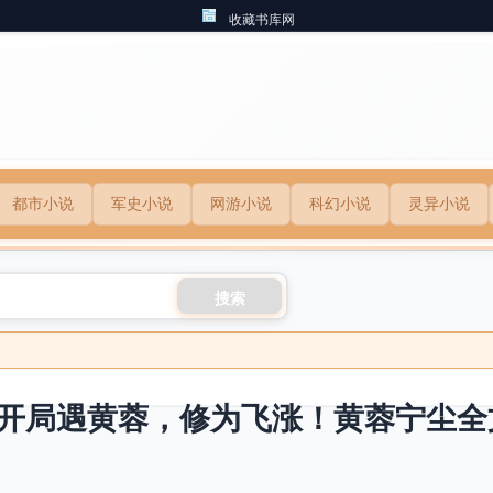
收藏书库网
都市小说
军史小说
网游小说
科幻小说
灵异小说
搜索
开局遇黄蓉，修为飞涨！黄蓉宁尘全