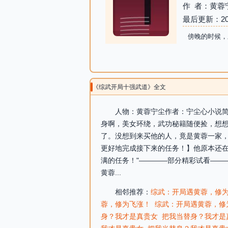
作 者：黄蓉
最后更新：2026-
傍晚的时候，
《综武开局十强武道》全文
人物：黄蓉宁尘作者：宁尘心小说简
身啊，美女环绕，武功秘籍随便捡，想
了。没想到来买他的人，竟是黄蓉一家
更好地完成接下来的任务！】他原本还
满的任务！"————部分精彩试看——
黄蓉...
相邻推荐：
综武：开局遇黄蓉，修
蓉，修为飞涨！
综武：开局遇黄蓉，修
身？我才是真贵女
把我当替身？我才是