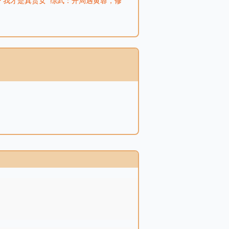
？我才是真贵女
综武：开局遇黄蓉，修