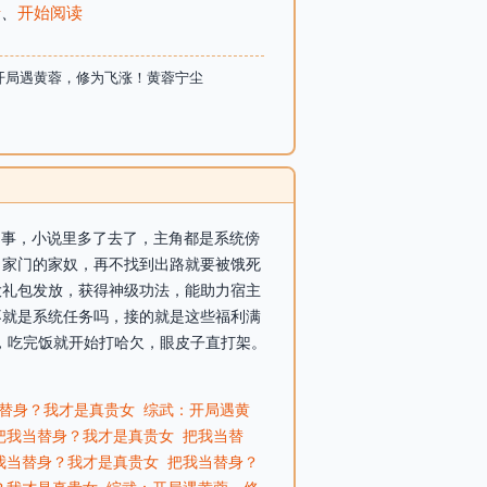
录
、
开始阅读
开局遇黄蓉，修为飞涨！黄蓉宁尘
回事，小说里多了去了，主角都是系统傍
出家门的家奴，再不找到出路就要被饿死
大礼包发放，获得神级功法，能助力宿主
不就是系统任务吗，接的就是这些福利满
，吃完饭就开始打哈欠，眼皮子直打架。
替身？我才是真贵女
综武：开局遇黄
把我当替身？我才是真贵女
把我当替
我当替身？我才是真贵女
把我当替身？