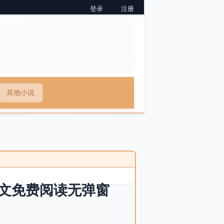
登录
注册
其他小说
文免费阅读无弹窗