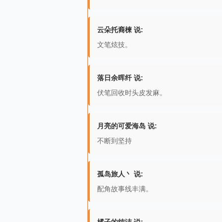
云朵托裔楝 说:
文笔炫技。
落日余晖纤 说:
伏笔回收时头皮发麻。
月亮的可爱海岛 说:
不断到坚持
孤岛旅人丶 说:
配角故事线丰满。