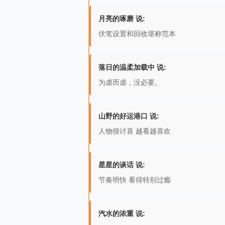
月亮的琢磨 说:
伏笔设置和回收堪称范本
落日的温柔加载中 说:
为虐而虐，没必要。
山野的好运港口 说:
人物很讨喜 越看越喜欢
星星的谈话 说:
节奏明快 看得特别过瘾
汽水的浓重 说: