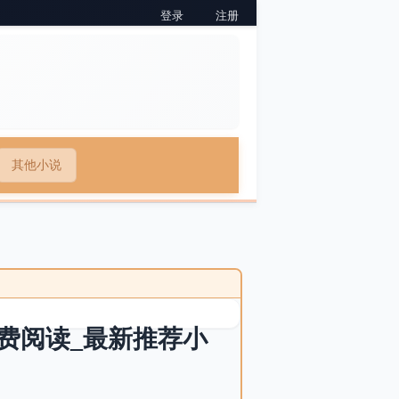
登录
注册
其他小说
费阅读_最新推荐小