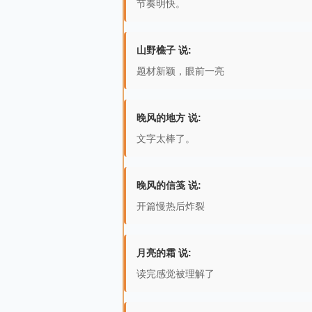
节奏明快。
山野樵子 说:
题材新颖，眼前一亮
晚风的地方 说:
文字太棒了。
晚风的信笺 说:
开篇慢热后炸裂
月亮的霜 说:
读完感觉被理解了