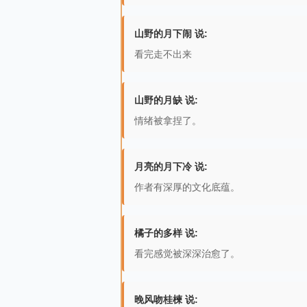
山野的月下闹 说:
看完走不出来
山野的月缺 说:
情绪被拿捏了。
月亮的月下冷 说:
作者有深厚的文化底蕴。
橘子的多样 说:
看完感觉被深深治愈了。
晚风吻桂楝 说: