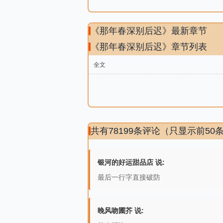
《那年春深别后迟》最新章节
《那年春深别后迟》章节列表
全文
共有78199条评论（只显示前50
银河的好运甜品店 说:
最后一行字直接破防
晚风吻圃芥 说: