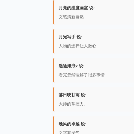
月亮的甜度画室 说:
文笔清新自然
月光写手 说:
人物的选择让人揪心
迷途海浪x 说:
看完忽然理解了很多事情
落日映甘蒿 说:
大师的掌控力。
晚风的卓越 说:
文字有灵气。