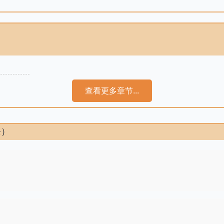
查看更多章节...
条）