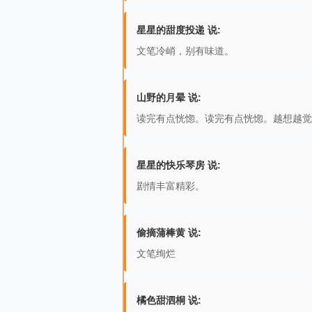
星星的甜度投递 说:
文笔冷峭，别有味道。
山野的月晕 说:
读完有点恍惚。读完有点恍惚。越想越觉
星星的快乐琴房 说:
剧情丰富精彩。
偷摘蒲棒黄 说:
文笔绚烂
橘色甜泗桐 说: