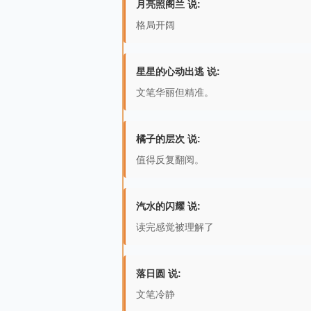
月亮照阁兰 说:
格局开阔
星星的心动出逃 说:
文笔华丽但精准。
橘子的层次 说:
值得反复翻阅。
汽水的闪耀 说:
读完感觉被理解了
落日圆 说:
文笔冷静