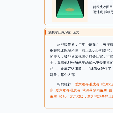
她很快收回目
远池暖 孤帆
《孤帆尽江海万顷》全文
远池暖作者：年年小说简介：关注微信
框眼镜比瓶底还厚，脸上永远阴郁暗沉
的美人，被他父亲死缠烂打娶回家，可
手，看着他那张虽然年幼却已英俊出挑的
己……要藏好这张脸……”林修远记住了
对象，每个人都...
相邻推荐：
爱意难寻泪成海
唯见沧
寒
爱意难寻泪成海
秋深落笔雨偏寒
白
偏寒
捡只小龙崽取暖，意外把龙帝钓上