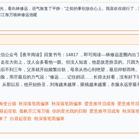
光，看向林修远，语气恢复了平静：“之前的事别放在心上。我喜欢你就行了，我
尽江海万顷林修远池暖
公众号【夜半阅读】回复书号：14817 ，即可阅读---林修远是圈内
，走在大街上，没人会多看他一眼。但没人知道，他是故意扮丑的。只因
婚后不到三年，父亲就开始频繁出轨，母亲从伤心到绝望，最后抑郁而终
脸，用尽最后的力气说：“修远……记住妈话……长得太好看，没有好下
。从那以后，他开始扮丑，刘海越来越厚，眼镜越来越重，衣服永远穿最
海变云烟
秋深落笔雨偏寒
秋深落笔雨偏寒
爱意难寻泪成海
爱意难寻泪
昼起笙歌
孤帆尽江海万顷
你的星光我的归期
爱意难寻泪成海
秋深落
来了
白昼起笙歌
秋深落笔雨偏寒