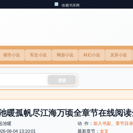
收藏书库网
都市小说
军史小说
网游小说
科幻小说
灵异小说
搜索
池暖孤帆尽江海万顷全章节在线阅读
远池暖
动 作：
加入书架
、
章节目
06-04 13:10:01
最新章节：
全文