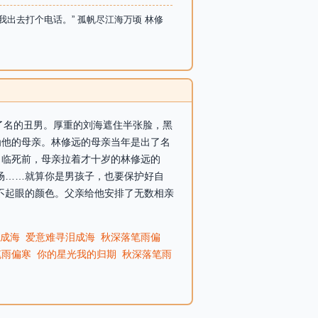
出去打个电话。” 孤帆尽江海万顷 林修
出了名的丑男。厚重的刘海遮住半张脸，黑
为他的母亲。林修远的母亲当年是出了名
。临死前，母亲拉着才十岁的林修远的
场……就算你是男孩子，也要保护好自
不起眼的颜色。父亲给他安排了无数相亲
成海
爱意难寻泪成海
秋深落笔雨偏
笔雨偏寒
你的星光我的归期
秋深落笔雨