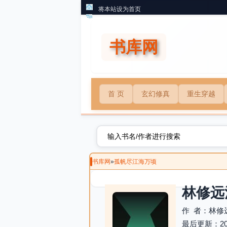
将本站设为首页
书库网
首 页
玄幻修真
重生穿越
书库网
»
孤帆尽江海万顷
林修远
作 者：林修
最后更新：2026-