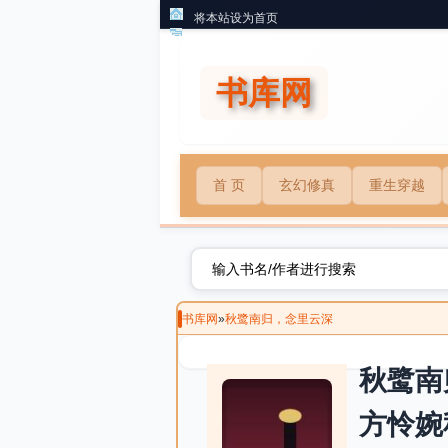
将本站设为首页
书库网
首 页
玄幻修真
重生穿越
书库网
»
秋鹭南归，念里云深
秋鹭南
方怜婉