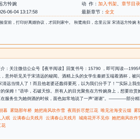
远方怜婉
动 作：
加入书架
、
章节目
06-04 13:17:58
最新章节：
全文
验室前，打印好离婚协议，才回到家中。 秋鹭南归，念里云深 宋清远方怜婉 
：关注微信公众号【夜半阅读】回复书号：15790 ，即可阅读---19
，意外听见关于宋清远的秘闻。酒精上头的女学生秦娇玉端着酒杯，被问
宋清远当情人了！而且他老婆还蠢得要死，以为我们分手了！”“实际上我
的保姆！”语毕，石破天惊。所有人的目光聚焦在方怜婉身上，想要欣赏
在服务生为她倒酒的时候，面色如常地说了一声“谢谢”。————部分精彩
朝暮
雾隐那年桥
她把南风吹作雪
夜雨折尽楚江花
唯见沧海变云烟
雾
人入眠
云满春山关残月
云满春山关残月
城南花开不见你
她把南风吹作
江花