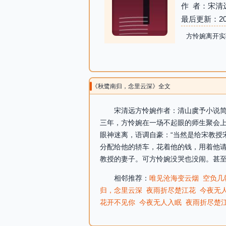
作 者：宋清
最后更新：2026-
方怜婉离开实
《秋鹭南归，念里云深》全文
宋清远方怜婉作者：清山虞予小说简介
三年，方怜婉在一场不起眼的师生聚会上
眼神迷离，语调自豪：“当然是给宋教授
分配给他的轿车，花着他的钱，用着他请
教授的妻子。可方怜婉没哭也没闹。甚至
相邻推荐：
唯见沧海变云烟
空负几
归，念里云深
夜雨折尽楚江花
今夜无
花开不见你
今夜无人入眠
夜雨折尽楚