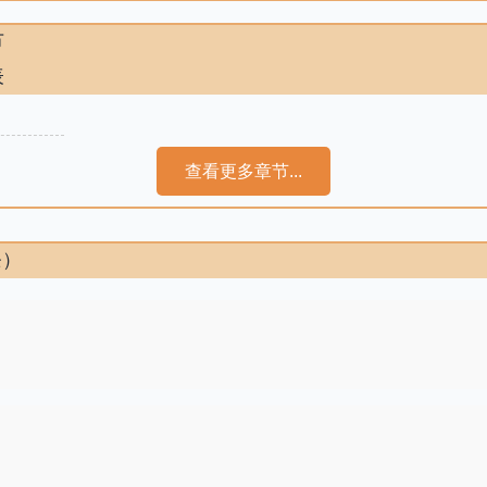
节
表
查看更多章节...
条）