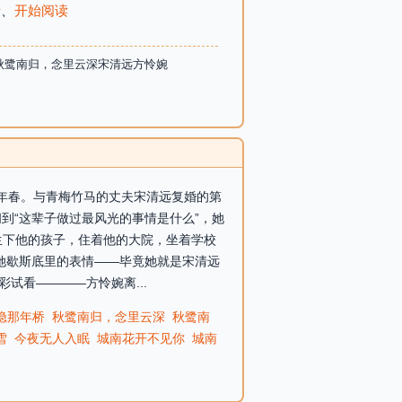
录
、
开始阅读
秋鹭南归，念里云深宋清远方怜婉
95年春。与青梅竹马的丈夫宋清远复婚的第
到“这辈子做过最风光的事情是什么”，她
生下他的孩子，住着他的大院，坐着学校
她歇斯底里的表情——毕竟她就是宋清远
试看————方怜婉离...
隐那年桥
秋鹭南归，念里云深
秋鹭南
雪
今夜无人入眠
城南花开不见你
城南