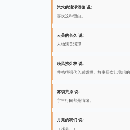
汽水的浪漫酒馆 说:
喜欢这种留白。
云朵的长久 说:
人物活灵活现
晚风拂灶枝 说:
共鸣很强代入感爆棚。故事层次比我想的
雾锁荒原 说:
字里行间都是情绪。
月亮的我们 说:
（浅尝。）