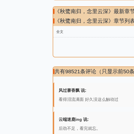
《秋鹭南归，念里云深》最新章
《秋鹭南归，念里云深》章节列
全文
共有98521条评论（只显示前50
风过寨香飘 说:
看得泪流满面 好久没这么触动过
云端迷鹿ing 说:
后劲不足，看完就忘。