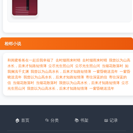
相邻小说
和闺蜜爸爸在一起后我幸福了
去时烟雨来时晴
去时烟雨来时晴
我曾以为山高
水长，后来才知路短情薄
尘尽光生照山河
尘尽光生照山河
当烟花散落时
如
我搁浅千丈渊
我曾以为山高水长，后来才知路短情薄
一窗昏晓送流年
一窗昏
晓送流年
我曾以为山高水长，后来才知路短情薄
寄往深蓝的信
寄往深蓝的
信
当烟花散落时
当烟花散落时
我曾以为山高水长，后来才知路短情薄
尘尽
光生照山河
我曾以为山高水长，后来才知路短情薄
一窗昏晓送流年
🏠 首页
📂 分类
📚 书架
📖 记录