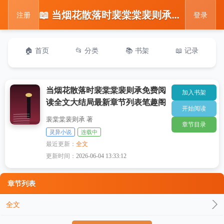
📖 当烟花散落时裴棠棠裴则承免费阅读全文大结局最新章节列表笔趣阁
注册
登录
🏠 首页
📂 分类
📚 书架
📖 记录
当烟花散落时裴棠棠裴则承免费阅
加入书架
读全文大结局最新章节列表笔趣阁
开始阅读
裴棠棠裴则承 著
章节目录
灵异小说
连载中
最近更新：
全文
更新时间：
2026-06-04 13:33:12
章节列表
全文