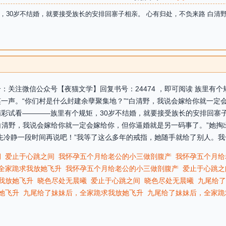
，30岁不结婚，就要接受族长的安排回寨子相亲。 心有归处，不负来路 白清
：关注微信公众号【夜猫文学】回复书号：24474 ，即可阅读 族里有个
一声。“你们村是什么封建余孽聚集地？”“白清野，我说会嫁给你就一定
彩试看————族里有个规矩，30岁不结婚，就要接受族长的安排回寨
“白清野，我说会嫁给你就一定会嫁给你，但你逼婚就是另一码事了。”她
先冷静一段时间再说吧！”我等了这么多年的戒指，她随手就给了别人。我一
期
爱止于心跳之间
我怀孕五个月给老公的小三做剖腹产
我怀孕五个月给
全家跪求我放她飞升
我怀孕五个月给老公的小三做剖腹产
爱止于心跳之
我放她飞升
晓色尽处无晨曦
爱止于心跳之间
晓色尽处无晨曦
九尾给了
她飞升
九尾给了妹妹后，全家跪求我放她飞升
九尾给了妹妹后，全家跪