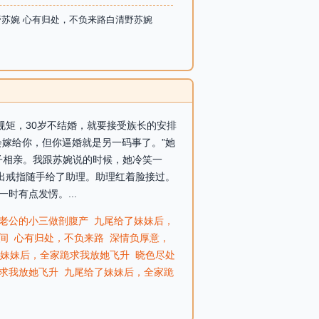
野苏婉 心有归处，不负来路白清野苏婉
规矩，30岁不结婚，就要接受族长的安排
会嫁给你，但你逼婚就是另一码事了。”她
子相亲。我跟苏婉说的时候，她冷笑一
掏出戒指随手给了助理。助理红着脸接过。
时有点发愣。...
老公的小三做剖腹产
九尾给了妹妹后，
间
心有归处，不负来路
深情负厚意，
妹妹后，全家跪求我放她飞升
晓色尽处
求我放她飞升
九尾给了妹妹后，全家跪