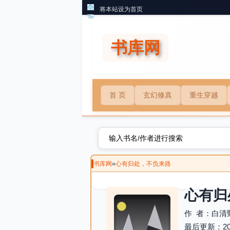
将本站设为首页
书库网
首 页
玄幻修真
重生穿越
书库网
»
心有归处，不负来路
心有归
作 者：白清
最后更新：2026-