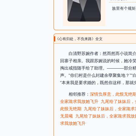
族里有个规矩
《心有归处，不负来路》全文
白清野苏婉作者：然而然而小说简介
回寨子相亲。我跟苏婉说的时候，她冷笑
掏出戒指随手给了助理。————部分精
声。“你们村是什么封建余孽聚集地？”
“本来我是要求婚的，既然你这样，那就
相邻推荐：
深情负厚意，此恨无绝
全家跪求我放她飞升
九尾给了妹妹后，
此恨无绝期
九尾给了妹妹后，全家跪求
无晨曦
九尾给了妹妹后，全家跪求我放
求我放她飞升