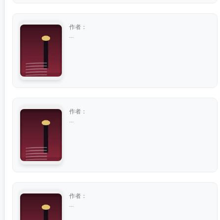
作者：
...
作者：
...
作者：
...