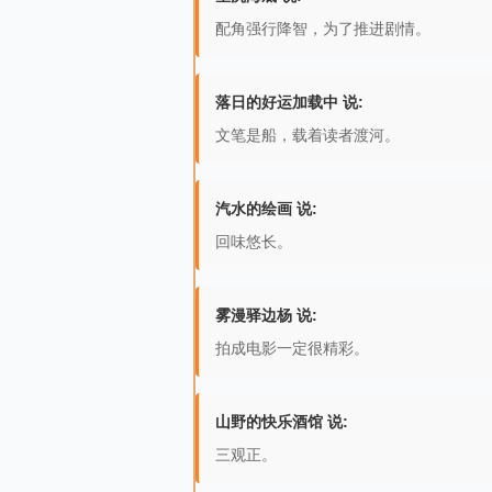
配角强行降智，为了推进剧情。
落日的好运加载中 说:
文笔是船，载着读者渡河。
汽水的绘画 说:
回味悠长。
雾漫驿边杨 说:
拍成电影一定很精彩。
山野的快乐酒馆 说:
三观正。