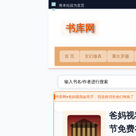
将本站设为首页
书库网
首 页
玄幻修真
重生穿越
书库网
»
爸妈视我如草芥，我选择消失他们悔疯了
爸妈视
节免费