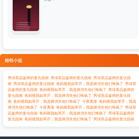
...
相邻小说
男绿茶品鉴师的复仇指南
男绿茶品鉴师的复仇指南
男绿茶品鉴师的复仇指
南
男绿茶品鉴师的复仇指南
爸妈视我如草芥，我选择消失他们悔疯了
男绿茶
品鉴师的复仇指南
爸妈视我如草芥，我选择消失他们悔疯了
男绿茶品鉴师的
复仇指南
爸妈视我如草芥，我选择消失他们悔疯了
男绿茶品鉴师的复仇指
南
爸妈视我如草芥，我选择消失他们悔疯了
今夜离港
爸妈视我如草芥，我选
择消失他们悔疯了
今夜离港
爸妈视我如草芥，我选择消失他们悔疯了
男绿茶
品鉴师的复仇指南
爸妈视我如草芥，我选择消失他们悔疯了
男绿茶品鉴师的
复仇指南
爸妈视我如草芥，我选择消失他们悔疯了
男绿茶品鉴师的复仇指南