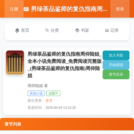
📖 男绿茶品鉴师的复仇指南周仰陆姐_全本小说免费阅读_免费阅读完整版_(男绿茶品鉴师的复仇指南)周仰陆姐
注册
登录
🏠 首页
📂 分类
📚 书架
📖 记录
男绿茶品鉴师的复仇指南周仰陆姐_
加入书架
全本小说免费阅读_免费阅读完整版
开始阅读
_(男绿茶品鉴师的复仇指南)周仰陆
章节目录
姐
周仰陆姐 著
其他小说
连载中
最近更新：
全文
更新时间：
2026-06-04 14:24:28
章节列表