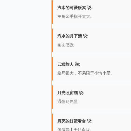
汽水的可爱贩卖 说:
主角金手指开太大。
汽水的月下清 说:
画面感强
云端旅人 说:
格局很大，不局限于小情小爱。
月亮照亩稻 说:
通俗到易懂
月亮的好运看台 说:
沉浸其中无法自拔。