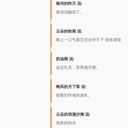
银河的昨天 说:
被深深触动了。
云朵的绘画 说:
晚上一口气看完完全停不下 很有感觉
奶油雨 说:
设定扎实，世界观完整。
晚风的月下客 说:
能看到作者的成长。
云朵的浪漫沙滩 说:
熬夜的快乐