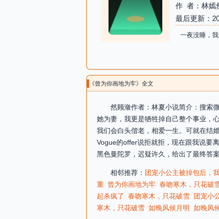
作 者：林嫣
最后更新：2026-
一夜没睡，我
《曾为你画地为牢》全文
然顾潋作者：林夏小说简介：搜索微
她为妻，我更是牺牲掉自己整个事业，心
我们会白头偕老，相爱一生。可就在结婚
Vogue的offer说拒就拒，现在跟我
黑色曼陀罗，迟疑许久，给出了最终答案
相邻推荐：
团宠小公主被掉包后，
重
曾为你画地为牢
春吻寒木，只花破
起杀疯了
春吻寒木，只花破雪
团宠小
寒木，只花破雪
如晚风候月明
如晚风