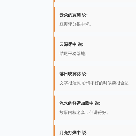
云朵的宽阔 说:
豆瓣评分很中肯。
云深雾中 说:
结尾平稳落地。
落日映冀葵 说:
文字很治愈 心情不好的时候读很合适
汽水的好运加载中 说:
故事内核老套，但讲得好。
月亮打烊中 说: