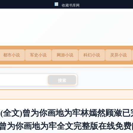
收藏书库网
都市小说
军史小说
网游小说
科幻小说
灵异小说
搜索
)+(全文)曾为你画地为牢林嫣然顾潋
曾为你画地为牢全文完整版在线免费