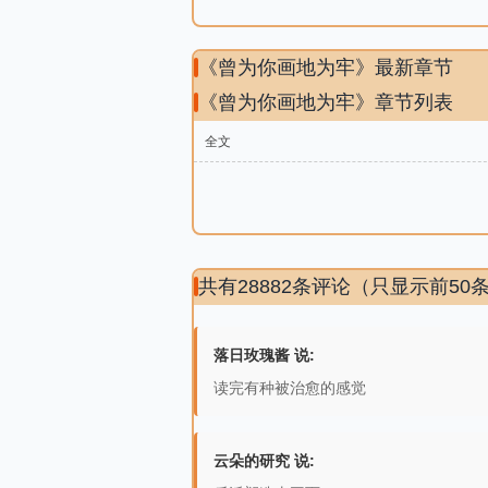
《曾为你画地为牢》最新章节
《曾为你画地为牢》章节列表
全文
共有28882条评论（只显示前50
落日玫瑰酱 说:
读完有种被治愈的感觉
云朵的研究 说: