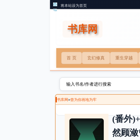
将本站设为首页
书库网
首 页
玄幻修真
重生穿越
书库网
»
曾为你画地为牢
(番外
然顾潋