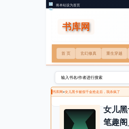
将本站设为首页
书库网
首 页
玄幻修真
重生穿越
书库网
»
女儿黑卡被假千金抢走后，我杀疯了
女儿黑
笔趣阁