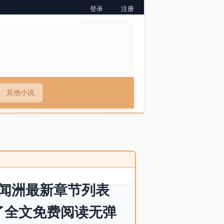
登录
注册
其他小说
闻洲最新章节列表
了全文免费阅读无弹