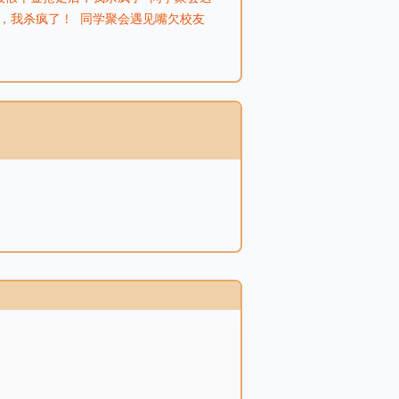
，我杀疯了！
同学聚会遇见嘴欠校友