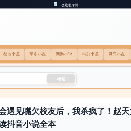
收藏书库网
都市小说
军史小说
网游小说
科幻小说
灵异小说
搜索
会遇见嘴欠校友后，我杀疯了！赵天
读抖音小说全本