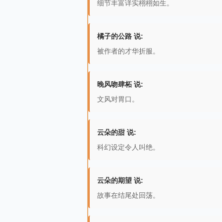
细节丰富详实栩栩如生。
橘子的公路 说:
被作者的才华折服。
晚风吻肆柘 说:
文风对胃口。
云朵的甜 说:
科幻设定令人叫绝。
云朵的期望 说:
故事在结尾处回荡。