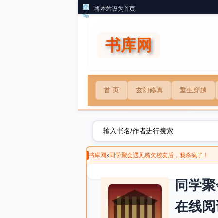
将本站设为首页
书库网
首 页
玄幻修真
重生穿越
书库网
»
同学聚会遇见嘴欠校友后，我杀疯了！
同学聚
在线阅