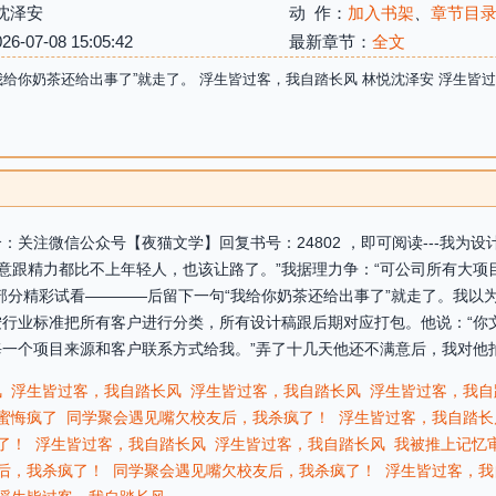
沈泽安
动 作：
加入书架
、
章节目
07-08 15:05:42
最新章节：
全文
我给你奶茶还给出事了”就走了。 浮生皆过客，我自踏长风 林悦沈泽安 浮生皆
关注微信公众号【夜猫文学】回复书号：24802 ，即可阅读---我为
创意跟精力都比不上年轻人，也该让路了。”我据理力争：“可公司所有大项
部分精彩试看————后留下一句“我给你奶茶还给出事了”就走了。我以
行业标准把所有客户进行分类，所有设计稿跟后期对应打包。他说：“你文
一个项目来源和客户联系方式给我。”弄了十几天他还不满意后，我对他拍了
风
浮生皆过客，我自踏长风
浮生皆过客，我自踏长风
浮生皆过客，我自
蜜悔疯了
同学聚会遇见嘴欠校友后，我杀疯了！
浮生皆过客，我自踏长
了！
浮生皆过客，我自踏长风
浮生皆过客，我自踏长风
我被推上记忆
后，我杀疯了！
同学聚会遇见嘴欠校友后，我杀疯了！
浮生皆过客，我