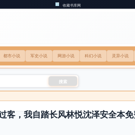
收藏书库网
都市小说
军史小说
网游小说
科幻小说
灵异小说
搜索
过客，我自踏长风林悦沈泽安全本免