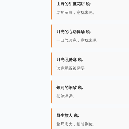
山野的甜度花店 说:
结局留白，意犹未尽。
月亮的心动操场 说:
一口气读完，意犹未尽
月亮照黔麻 说:
读完觉得被需要
银河的细致 说:
伏笔深远。
野生旅人 说:
格局宏大，细节到位。