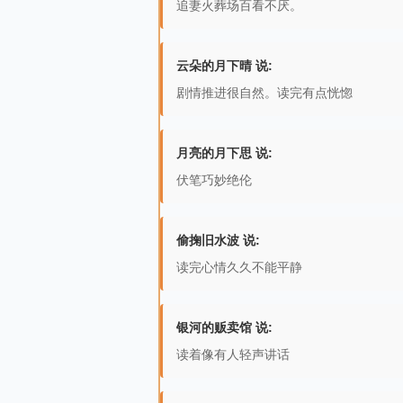
追妻火葬场百看不厌。
云朵的月下晴 说:
剧情推进很自然。读完有点恍惚
月亮的月下思 说:
伏笔巧妙绝伦
偷掬旧水波 说:
读完心情久久不能平静
银河的贩卖馆 说:
读着像有人轻声讲话