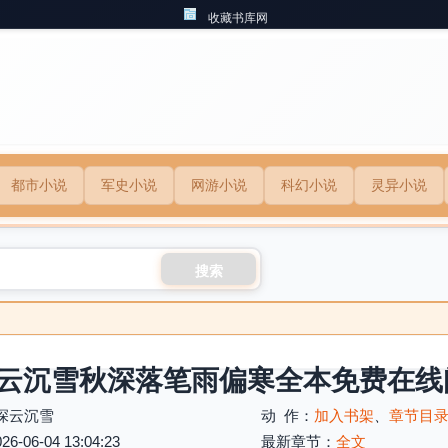
收藏书库网
都市小说
军史小说
网游小说
科幻小说
灵异小说
搜索
云沉雪秋深落笔雨偏寒全本免费在线
深云沉雪
动 作：
加入书架
、
章节目
06-04 13:04:23
最新章节：
全文