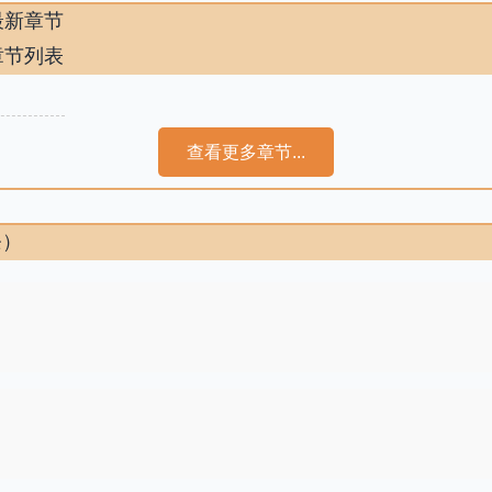
最新章节
章节列表
查看更多章节...
条）