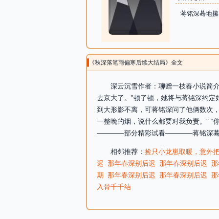
蒋铭深蓦地攥
《秋深落笔雨偏寒后续大结局》全文
深云沉雪作者：聊赠一枝春小说简介
去京大了。”顿了顿，她将与蒋铭深约定
到大形影不离，可蒋铭深问了他俩数次，
一整晚的烟，说什么都要对我负责。” 
————部分精彩试看————蒋铭深蓦
相邻推荐：
捡只小龙崽取暖，意外
迟
那年春深别后迟
那年春深别后迟
那
期
那年春深别后迟
那年春深别后迟
那
入骨千千结