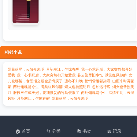
相邻小说
梨花落尽，云散夜未明
月坠寒江，乍惊春醒
我一心求死后，大家突然都开始
爱我
我一心求死后，大家突然都开始爱我
暮云染尽旧事忆
满棠红风似醉
女
儿被绑架，老婆拒交赎金后悔疯了
凛冬不知晚
悄悄雪落鬓染霜
山雨来时雾蒙
蒙
两处销魂是今生
满棠红风似醉
烟火也曾照明月
忽如远行客
烟火也曾照明
月
服役三年成王妃，要我做妾的竹马傻眼了
两处销魂是今生
深情至此，云淡
风轻
月坠寒江，乍惊春醒
梨花落尽，云散夜未明
🏠 首页
📂 分类
📚 书架
📖 记录