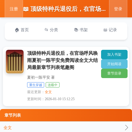
📖 顶级特种兵退役后，在官场呼风唤雨夏初一陈平安免费阅读全文大结局最新章节列表笔趣阁
注册
登录
🏠 首页
📂 分类
📚 书架
📖 记录
顶级特种兵退役后，在官场呼风唤
加入书架
雨夏初一陈平安免费阅读全文大结
开始阅读
局最新章节列表笔趣阁
章节目录
夏初一陈平安 著
重生穿越
连载中
最近更新：
全文
更新时间：
2026-01-10 15:12:25
章节列表
全文