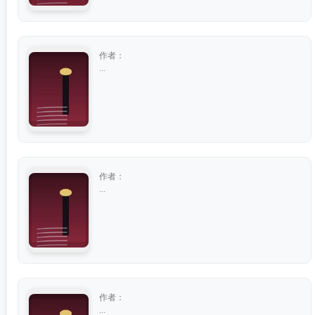
作者：
...
作者：
...
作者：
...