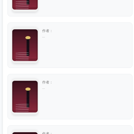
作者：
...
作者：
...
作者：