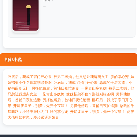
...
相邻小说
卧底后，我成了宗门开心果
被男二求婚，他只想让我远离女主
朕的掌心宠
妹
妹招架不住？那就别绿茶啊
卧底后，我成了宗门开心果
总裁的千层套路：小
秘书辞职无门
另择他婿后，首辅日夜忙追妻
一见青山多妩媚
被男二求婚，他
只想让我远离女主
一见青山多妩媚
妹妹招架不住？那就别绿茶啊
另择他婿
后，首辅日夜忙追妻
另择他婿后，首辅日夜忙追妻
卧底后，我成了宗门开心
果
开局废皇子，别慌，先开个宝箱！
另择他婿后，首辅日夜忙追妻
总裁的千
层套路：小秘书辞职无门
朕的掌心宠
开局废皇子，别慌，先开个宝箱！
商界
大佬得知有崽，步步紧逼追娇妻