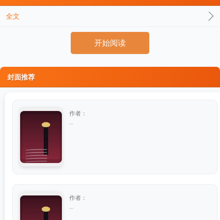
全文
开始阅读
封面推荐
作者：
...
作者：
...