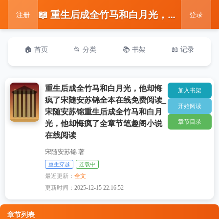
📖 重生后成全竹马和白月光，他却悔疯了宋随安苏锦全本在线免费阅读_宋随安苏锦重生后成全竹马和白月光，他却悔疯了全章节笔趣阁小说在线阅读
注册
登录
🏠 首页
📂 分类
📚 书架
📖 记录
重生后成全竹马和白月光，他却悔
加入书架
疯了宋随安苏锦全本在线免费阅读_
开始阅读
宋随安苏锦重生后成全竹马和白月
章节目录
光，他却悔疯了全章节笔趣阁小说
在线阅读
宋随安苏锦 著
重生穿越
连载中
最近更新：
全文
更新时间：
2025-12-15 22:16:52
章节列表