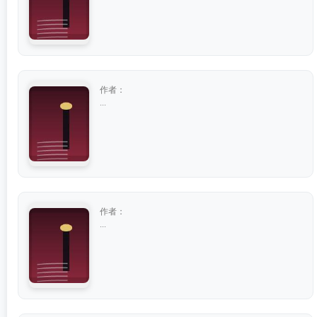
作者：
...
作者：
...