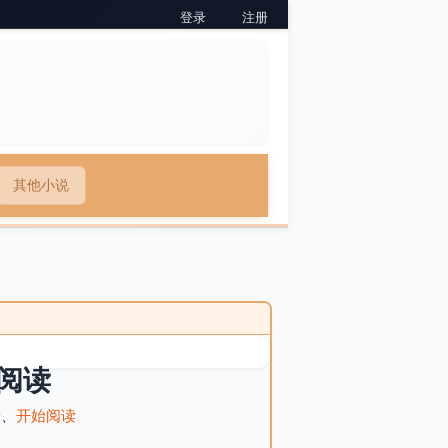
登录
注册
其他小说
阅读
录
、
开始阅读