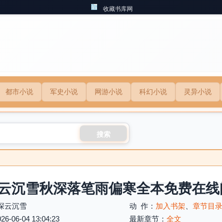
收藏书库网
都市小说
军史小说
网游小说
科幻小说
灵异小说
搜索
云沉雪秋深落笔雨偏寒全本免费在线
深云沉雪
动 作：
加入书架
、
章节目
06-04 13:04:23
最新章节：
全文