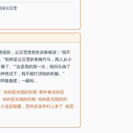
铭深云沉雪
愿填报前，云沉雪突然告诉蒋铭深：“我不
。”程烨是云沉雪的青梅竹马，两人从小
睡了。”“这是我的第一次，他闷头抽了
这种情况下，我不能打消他的积极。”
吸微窒，一瞬间...
了
你的星光我的归期
那年春深别后
你的星光我的归期
你的星光我的归
只小龙崽取暖，意外把龙帝钓上来了
相思