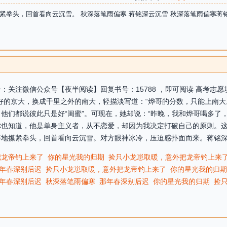
紧拳头，回首看向云沉雪。 秋深落笔雨偏寒 蒋铭深云沉雪 秋深落笔雨偏寒蒋
：关注微信公众号【夜半阅读】回复书号：15788 ，即可阅读 高考志
好的京大，换成千里之外的南大，轻描淡写道：“烨哥的分数，只能上南大
他们都说彼此只是好“闺蜜”。可现在，她却说：“昨晚，我和烨哥喝多了，
“你也知道，他是单身主义者，从不恋爱，却因为我决定打破自己的原则。
地攥紧拳头，回首看向云沉雪。对方眼神冰冷，压迫感扑面而来。蒋铭深呼
把龙帝钓上来了
你的星光我的归期
捡只小龙崽取暖，意外把龙帝钓上来
年春深别后迟
捡只小龙崽取暖，意外把龙帝钓上来了
你的星光我的归期
年春深别后迟
秋深落笔雨偏寒
那年春深别后迟
你的星光我的归期
捡