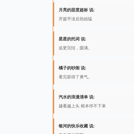
月亮的甜度超标 说:
开篇平淡后劲凶猛
星星的托词 说:
追更完结，圆满。
橘子的吵闹 说:
看完获得了勇气。
汽水的浪漫清单 说:
越看越上头 根本停不下来
银河的快乐收藏 说: