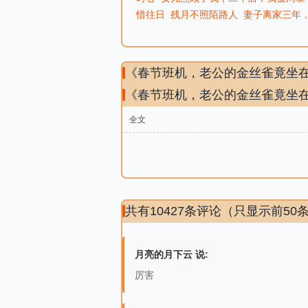
惜往日
残月不照陌路人
妻子离家三年
《春节班机，老公的金丝雀竟坐
《春节班机，老公的金丝雀竟坐
全文
共有10427条评论（只显示前50
月亮的月下云 说:
厉害