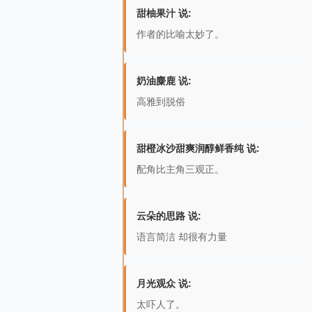
甜柚果汁 说:
作者的比喻太妙了。
奶油麋鹿 说:
高雅到脱俗
甜橙冰沙甜爽润醇鲜香纯 说:
配角比主角三观正。
云朵的思路 说:
语言简洁 却很有力量
月光观众 说:
太吓人了。