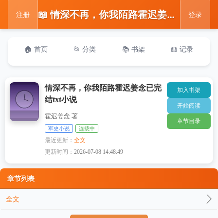
📖 情深不再，你我陌路霍迟姜念已完结txt小说
注册
登录
🏠 首页
📂 分类
📚 书架
📖 记录
情深不再，你我陌路霍迟姜念已完
加入书架
结txt小说
开始阅读
霍迟姜念 著
章节目录
军史小说
连载中
最近更新：
全文
更新时间：
2026-07-08 14:48:49
章节列表
全文