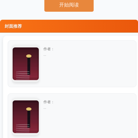
开始阅读
封面推荐
作者：
...
作者：
...