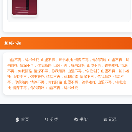
相邻小说
山盟不再，锦书难托
山盟不再，锦书难托
情深不再，你我陌路
山盟不再，锦
书难托
情深不再，你我陌路
山盟不再，锦书难托
山盟不再，锦书难托
情深
不再，你我陌路
情深不再，你我陌路
山盟不再，锦书难托
山盟不再，锦书难
托
山盟不再，锦书难托
情深不再，你我陌路
情深不再，你我陌路
情深不
再，你我陌路
情深不再，你我陌路
山盟不再，锦书难托
山盟不再，锦书难
托
情深不再，你我陌路
山盟不再，锦书难托
🏠 首页
📂 分类
📚 书架
📖 记录