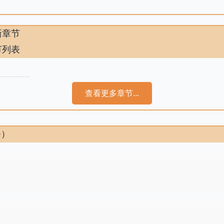
新章节
节列表
查看更多章节...
条）