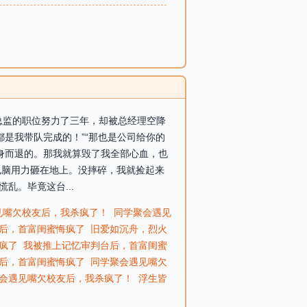
计总监的职位努力了三年，却被总经理空降
都是我带队完成的！”“那也是公司给你的
身而退的。那我就算毁了我全部心血，也
电脑用力砸在地上。没摔碎，我就捡起来
乱。毕竟这台...
见嘴欠校友后，我杀疯了！
同学聚会遇见
后，首富闺蜜悔疯了
旧爱如沉舟，烈火
疯了
我被推上记忆审判台后，首富闺蜜
后，首富闺蜜悔疯了
同学聚会遇见嘴欠
会遇见嘴欠校友后，我杀疯了！
浮生皆