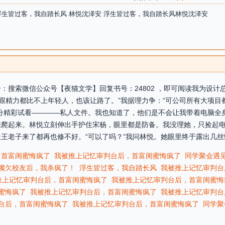
浮生皆过客，我自踏长风 林悦沈泽安 浮生皆过客，我自踏长风林悦沈泽安
：搜索微信公众号【夜猫文学】回复书号：24802 ，即可阅读我为设
意跟精力都比不上年轻人，也该让路了。”我据理力争：“可公司所有大项目
分精彩试看————私人文件。我也知道了，他们是不会让我带着电脑全
难爬起来。林悦立刻伸出手护住宋杨，眼里都是防备。我没理她，只捡起
王老子来了都再也修不好。“可以了吗？”我问林悦。她眼里终于露出几丝慌
，首富闺蜜悔疯了
我被推上记忆审判台后，首富闺蜜悔疯了
同学聚会遇
嘴欠校友后，我杀疯了！
浮生皆过客，我自踏长风
我被推上记忆审判台
推上记忆审判台后，首富闺蜜悔疯了
我被推上记忆审判台后，首富闺蜜悔
蜜悔疯了
我被推上记忆审判台后，首富闺蜜悔疯了
我被推上记忆审判台
台后，首富闺蜜悔疯了
我被推上记忆审判台后，首富闺蜜悔疯了
同学聚