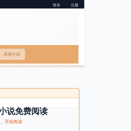
登录
注册
其他小说
小说免费阅读
录
、
开始阅读