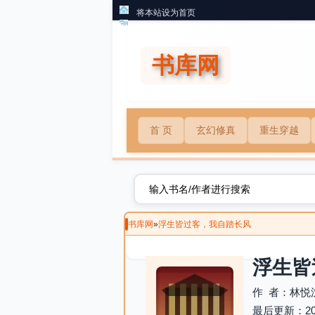
将本站设为首页
书库网
首 页
玄幻修真
重生穿越
书库网
»
浮生皆过客，我自踏长风
浮生皆
作 者：林悦
最后更新：2026-