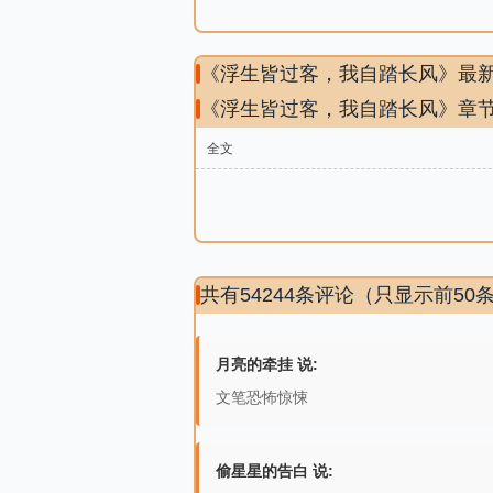
《浮生皆过客，我自踏长风》最
《浮生皆过客，我自踏长风》章
全文
共有54244条评论（只显示前50
月亮的牵挂 说:
文笔恐怖惊悚
偷星星的告白 说: