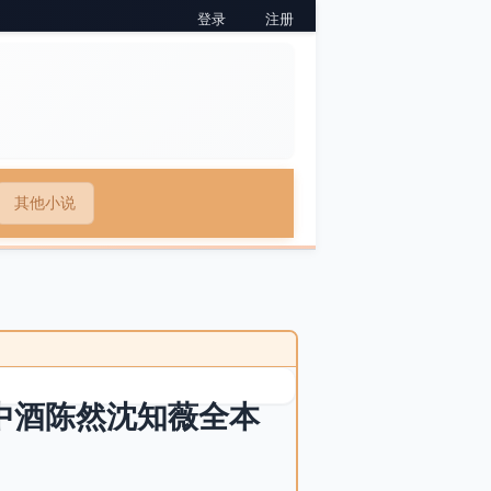
登录
注册
其他小说
杯中酒陈然沈知薇全本