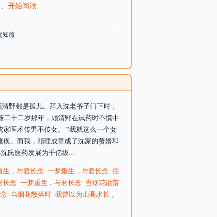
录
、
开始阅读
沈知薇
和顾清野都是孤儿。拜入沈老爷子门下时，
知薇二十二岁那年，顾清野在试药时不慎中
家医术传男不传女。”“我就这么一个女
瘫痪。而我，顺理成章成了沈家的赘婿和
氏医药发展为千亿级...
重生，与君长念
一梦重生，与君长念
往
君长念
一梦重生，与君长念
当烟花散落
念
当烟花散落时
我曾以为山高水长，