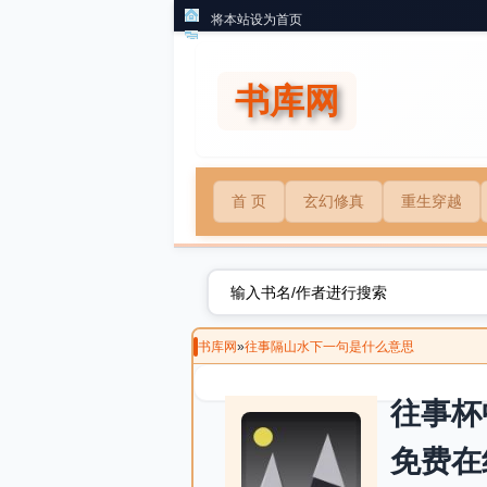
将本站设为首页
书库网
首 页
玄幻修真
重生穿越
书库网
»
往事隔山水下一句是什么意思
往事杯
免费在