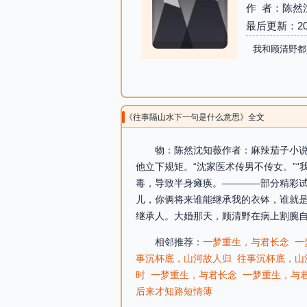
作 者：陈然
最后更新：2026-
我和顾清野都
《往事隔山水下一句是什么意思》全文
物：陈然沈知薇作者：麻辣茄子小说
他立下规矩。“沈家医术传男不传女。”
毒，导致半身瘫痪。————部分精彩试
儿，你俩将来谁能继承我的衣钵，谁就是
继承人。大婚那天，顾清野在病上割腕自
相邻推荐：
一梦重生，与君长念
一
事沉杯底，山河故人归
往事沉杯底，山
时
一梦重生，与君长念
一梦重生，与
后来才知路短情薄