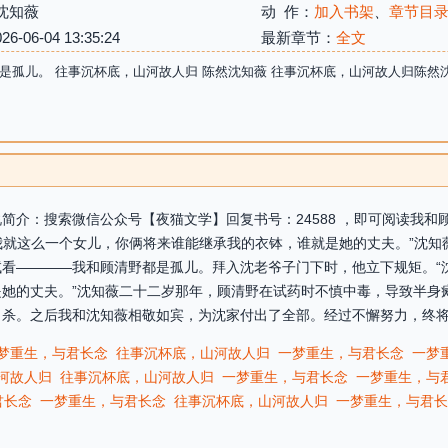
沈知薇
动 作：
加入书架
、
章节目
06-04 13:35:24
最新章节：
全文
是孤儿。 往事沉杯底，山河故人归 陈然沈知薇 往事沉杯底，山河故人归陈然
简介：搜索微信公众号【夜猫文学】回复书号：24588 ，即可阅读我
“我就这么一个女儿，你俩将来谁能继承我的衣钵，谁就是她的丈夫。”沈
看————我和顾清野都是孤儿。拜入沈老爷子门下时，他立下规矩。“沈
她的丈夫。”沈知薇二十二岁那年，顾清野在试药时不慎中毒，导致半身
杀。之后我和沈知薇相敬如宾，为沈家付出了全部。经过不懈努力，终将沈
梦重生，与君长念
往事沉杯底，山河故人归
一梦重生，与君长念
一梦
河故人归
往事沉杯底，山河故人归
一梦重生，与君长念
一梦重生，与
君长念
一梦重生，与君长念
往事沉杯底，山河故人归
一梦重生，与君长