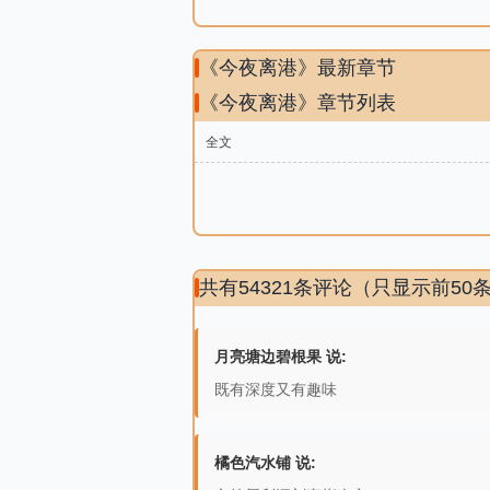
《今夜离港》最新章节
《今夜离港》章节列表
全文
共有54321条评论（只显示前50
月亮塘边碧根果 说:
既有深度又有趣味
橘色汽水铺 说: