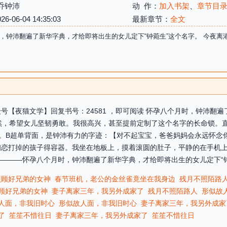
乔钟沛
动 作：
加入书架
、
章节目
06-04 14:35:03
最新章节：
全文
，钟沛翻遍了新华字典，才给即将出生的女儿定下“钟菀生”这个名字。 今夜离港
号【夜猫文学】回复书号：24581 ，即可阅读 怀孕八个月时，钟沛翻
机盎然，希望女儿坚韧勇敢。我很高兴，甚至提前定制了这个名字的长命锁
。B超单背面，是钟沛有力的字迹：【对不起宝宝，爸爸妈妈会永远怀念
初恋打掉的孩子得容器。我坐在地板上，摸着滚圆的肚子，平静的在手机
——怀孕八个月时，钟沛翻遍了新华字典，才给即将出生的女儿定下“钟菀生
照顾好兄弟的女神
春节班机，老公的金丝雀竟坐在我身边
残月不照陌路
顾好兄弟的女神
妻子离家三年，我另外成家了
残月不照陌路人
形似故
人面，非我旧时心
形似故人面，非我旧时心
妻子离家三年，我另外成家
了
笙笙不惜往日
妻子离家三年，我另外成家了
笙笙不惜往日