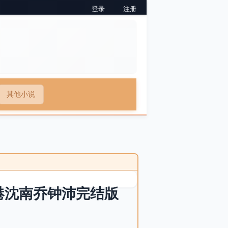
登录
注册
其他小说
港沈南乔钟沛完结版