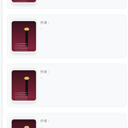
作者：
...
作者：
...
作者：
...