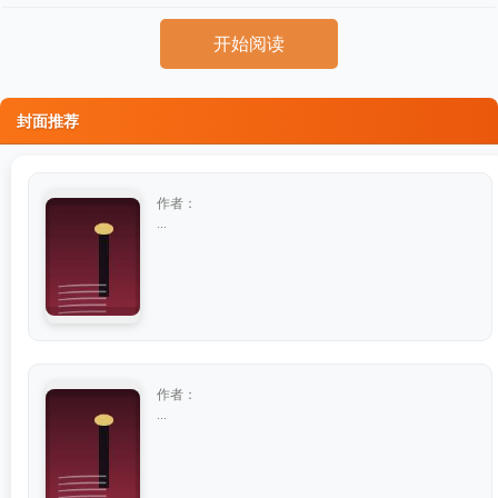
开始阅读
封面推荐
作者：
...
作者：
...