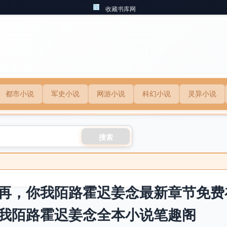
收藏书库网
都市小说
军史小说
网游小说
科幻小说
灵异小说
搜索
再，你我陌路霍迟姜念最新章节免费
我陌路霍迟姜念全本小说笔趣阁