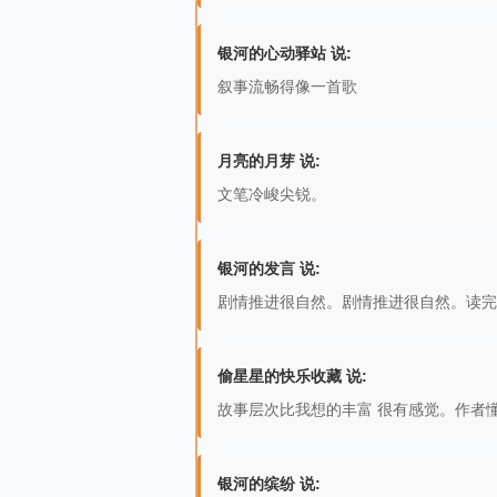
银河的心动驿站 说:
叙事流畅得像一首歌
月亮的月芽 说:
文笔冷峻尖锐。
银河的发言 说:
剧情推进很自然。剧情推进很自然。读完
偷星星的快乐收藏 说:
故事层次比我想的丰富 很有感觉。作者
银河的缤纷 说: