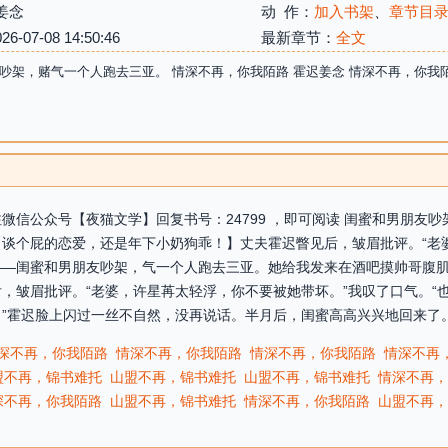
姜念
动 作：
加入书架
、
章节目
07-08 14:50:46
最新章节：
全文
吵架，赌气一个人跑去三亚。 情深不再，你我陌路 霍迟姜念 情深不再，你我
微信公众号【夜猫文学】回复书号：24799 ，即可阅读 闺蜜和男朋友
谈个屁的恋爱，还是年下小奶狗乖！】丈夫霍迟瞥见后，皱眉批评。“老
——闺蜜和男朋友吵架，气一个人跑去三亚。她给我发来在酒吧摸帅哥腹
，皱眉批评。“老婆，许星苒太轻浮，你不要被她带坏。”我叹了口气。“
”霍迟脸上闪过一丝不自然，没再说话。半月后，闺蜜高高兴兴地回来了。我
深不再，你我陌路
情深不再，你我陌路
情深不再，你我陌路
情深不再
盟不再，锦书难托
山盟不再，锦书难托
山盟不再，锦书难托
情深不再，
深不再，你我陌路
山盟不再，锦书难托
情深不再，你我陌路
山盟不再，