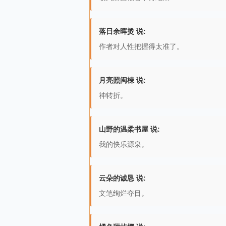
落日余晖烫 说:
作者对人性把握得太准了。
月亮照闽楝 说:
神转折。
山野的温柔书屋 说:
我的快乐源泉。
云朵的诚恳 说:
文笔绚烂夺目。