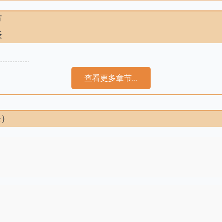
节
表
查看更多章节...
条）