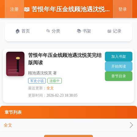
📖 苦恨年年压金线顾池遇沈悦芙完结版阅读
注册
登录
🏠 首页
📂 分类
📚 书架
📖 记录
苦恨年年压金线顾池遇沈悦芙完结
加入书架
版阅读
开始阅读
顾池遇沈悦芙 著
章节目录
军史小说
连载中
最近更新：
全文
更新时间：
2026-02-23 18:38:05
章节列表
全文