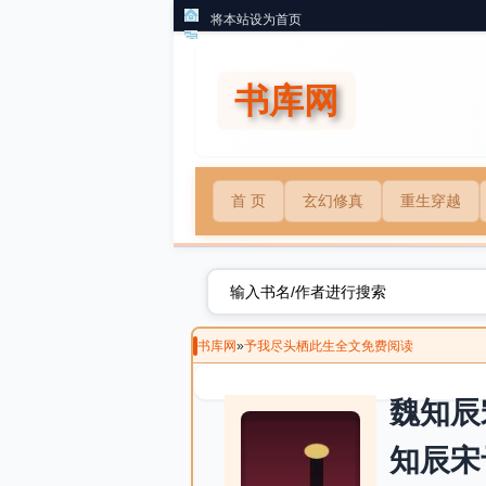
将本站设为首页
书库网
首 页
玄幻修真
重生穿越
书库网
»
予我尽头栖此生全文免费阅读
魏知辰
知辰宋