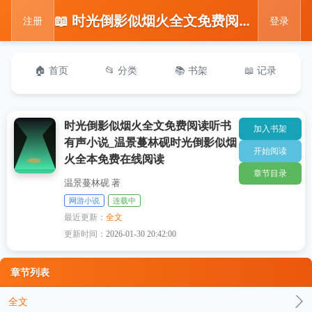
📖 时光倒影似烟火全文免费阅读听书有声小说_温景蔓林砚时光倒影似烟火全本免费在线阅读
注册
登录
🏠 首页
📂 分类
📚 书架
📖 记录
时光倒影似烟火全文免费阅读听书
加入书架
有声小说_温景蔓林砚时光倒影似烟
开始阅读
火全本免费在线阅读
章节目录
温景蔓林砚 著
网游小说
连载中
最近更新：
全文
更新时间：
2026-01-30 20:42:00
章节列表
全文