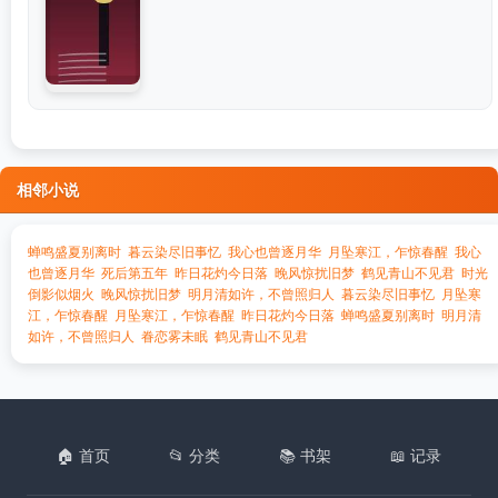
相邻小说
蝉鸣盛夏别离时
暮云染尽旧事忆
我心也曾逐月华
月坠寒江，乍惊春醒
我心
也曾逐月华
死后第五年
昨日花灼今日落
晚风惊扰旧梦
鹤见青山不见君
时光
倒影似烟火
晚风惊扰旧梦
明月清如许，不曾照归人
暮云染尽旧事忆
月坠寒
江，乍惊春醒
月坠寒江，乍惊春醒
昨日花灼今日落
蝉鸣盛夏别离时
明月清
如许，不曾照归人
眷恋雾未眠
鹤见青山不见君
🏠 首页
📂 分类
📚 书架
📖 记录