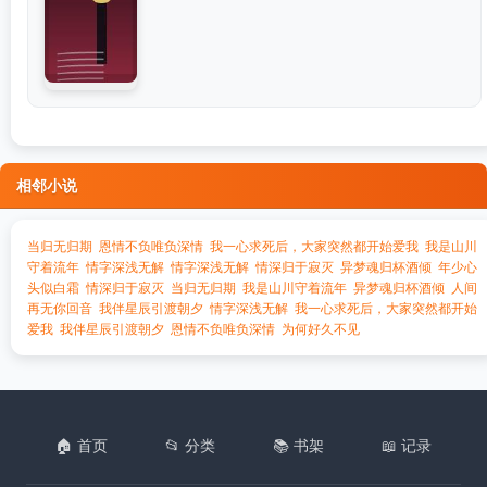
相邻小说
当归无归期
恩情不负唯负深情
我一心求死后，大家突然都开始爱我
我是山川
守着流年
情字深浅无解
情字深浅无解
情深归于寂灭
异梦魂归杯酒倾
年少心
头似白霜
情深归于寂灭
当归无归期
我是山川守着流年
异梦魂归杯酒倾
人间
再无你回音
我伴星辰引渡朝夕
情字深浅无解
我一心求死后，大家突然都开始
爱我
我伴星辰引渡朝夕
恩情不负唯负深情
为何好久不见
🏠 首页
📂 分类
📚 书架
📖 记录