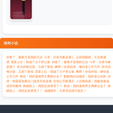
相邻小说
别卷了，败家才是我的主业
斗罗：任务对象是唐三
从前我眼瞎，今后我潇
洒
宠妾上位：我成了太子府公敌
别卷了，败家才是我的主业
斗罗：任务对象
是唐三
前夫的悔过值，又刷了新低
摊牌！你造的假，够你老公牢几年
前夫的
悔过值，又刷了新低
宠妾上位：我成了太子府公敌
摊牌！你造的假，够你老
公牢几年
救命！我的漫画男主离家出走了
默默掏出结婚证，我的老公好奶
武
侠：倒霉蛋就要从门派里开始逆袭
官场之手眼通天
人生模拟器：我被老婆逼
成世间极境
救赎路上，我把反派养歪了？
救命！我的漫画男主离家出走了
救
赎路上，我把反派养歪了？
成婚两年，夫君竟说我不能生？