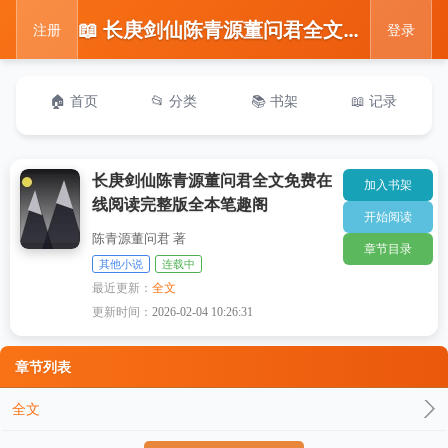
📖 长庚剑仙陈青源董问君全文免费在线阅读完整版全本笔趣阁
注册
登录
🏠 首页
📂 分类
📚 书架
📖 记录
长庚剑仙陈青源董问君全文免费在
加入书架
线阅读完整版全本笔趣阁
开始阅读
陈青源董问君 著
章节目录
其他小说
连载中
最近更新：
全文
更新时间：
2026-02-04 10:26:31
章节列表
全文