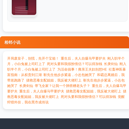
相邻小说
开局废皇子，别慌，先开个宝箱！
重生后，夫人自爆马甲要护夫
刚入职半个
月，小白兔被上司盯上了
死对头要和我假扮情侣？可以得加钱
长庚剑仙
刚入
职半个月，小白兔被上司盯上了
为活命搞事！雍亲王夫妇别想HE
社畜神医暴
富指南：从权贵到江湖
靳先生他步步紧逼，小怂包她哭了
和霸总离婚后，我
带崽跑路了
拯救恶毒女配姐姐，我反被大佬盯上
靳先生他步步紧逼，小怂包
她哭了
长庚剑仙
带飞全家？让我一个肺痨糟老头子？
重生后，夫人自爆马甲
要护夫
重生后，夫人自爆马甲要护夫
拯救恶毒女配姐姐，我反被大佬盯上
拯
救恶毒女配姐姐，我反被大佬盯上
死对头要和我假扮情侣？可以得加钱
觉醒
狩猎外挂，我在黑市成传说