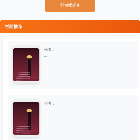
开始阅读
封面推荐
作者：
...
作者：
...