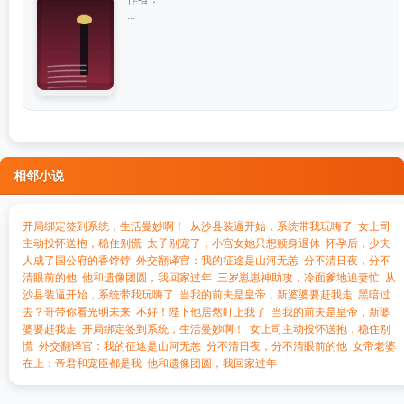
...
相邻小说
开局绑定签到系统，生活曼妙啊！
从沙县装逼开始，系统带我玩嗨了
女上司
主动投怀送抱，稳住别慌
太子别宠了，小宫女她只想赎身退休
怀孕后，少夫
人成了国公府的香饽饽
外交翻译官：我的征途是山河无恙
分不清日夜，分不
清眼前的他
他和遗像团圆，我回家过年
三岁崽崽神助攻，冷面爹地追妻忙
从
沙县装逼开始，系统带我玩嗨了
当我的前夫是皇帝，新婆婆要赶我走
黑暗过
去？哥带你看光明未来
不好！陛下他居然盯上我了
当我的前夫是皇帝，新婆
婆要赶我走
开局绑定签到系统，生活曼妙啊！
女上司主动投怀送抱，稳住别
慌
外交翻译官：我的征途是山河无恙
分不清日夜，分不清眼前的他
女帝老婆
在上：帝君和宠臣都是我
他和遗像团圆，我回家过年